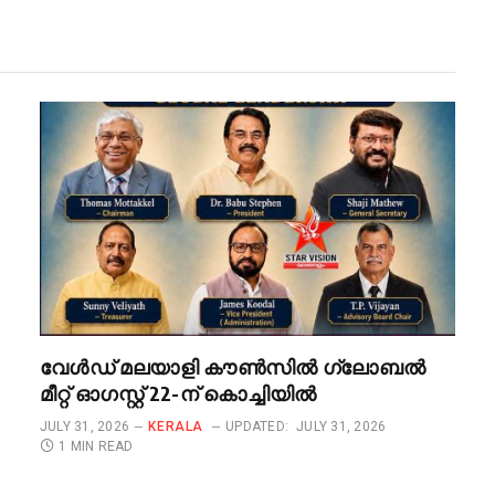
വേൾഡ് മലയാളി കൗൺസിൽ ഗ്ലോബൽ
മീറ്റ് ഓഗസ്റ്റ് 22-ന് കൊച്ചിയിൽ
JULY 31, 2026
KERALA
UPDATED:
JULY 31, 2026
1 MIN READ