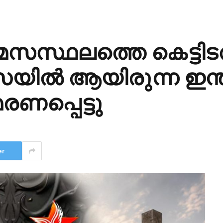
സ്ഥലത്തെ കെട്ടിട
ിത്സയിൽ ആയിരുന്ന ഇന
രണപ്പെട്ടു
er