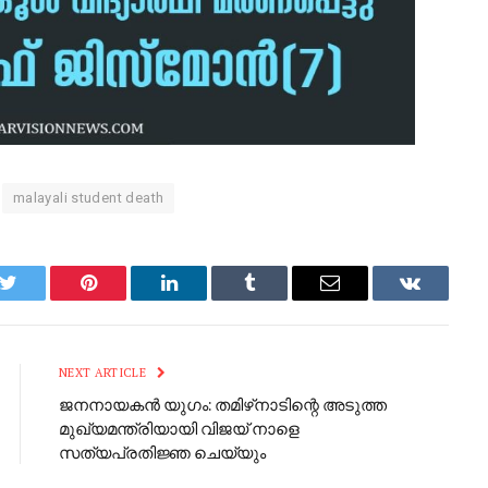
malayali student death
p
Twitter
Pinterest
LinkedIn
Tumblr
Email
VKontakt
NEXT ARTICLE
ജനനായകൻ യുഗം: തമിഴ്‌നാടിന്റെ അടുത്ത
മുഖ്യമന്ത്രിയായി വിജയ് നാളെ
സത്യപ്രതിജ്ഞ ചെയ്യും