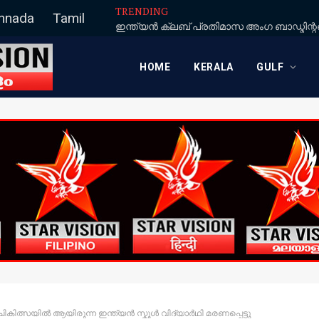
TRENDING
nnada
Tamil
HOME
KERALA
GULF
ികിത്സയിൽ ആയിരുന്ന ഇന്ത്യൻ സ്കൂൾ വിദ്യാർഥി മരണപ്പെട്ടു