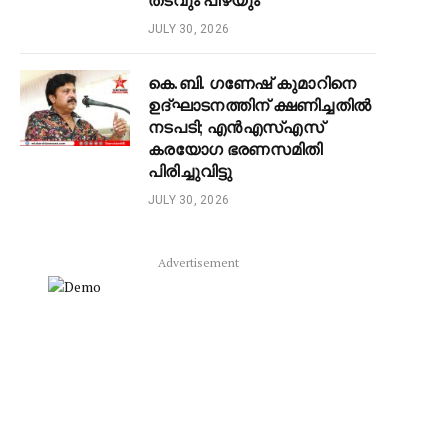
തടവും പിഴയും
JULY 30, 2026
കെ.ബി. ഗണേഷ് കുമാറിനെ
ഉദ്ഘാടനത്തിന് ക്ഷണിച്ചതിൽ
നടപടി; എൻഎസ്എസ്
കരയോഗ ഭരണസമിതി
പിരിച്ചുവിട്ടു
JULY 30, 2026
Advertisement