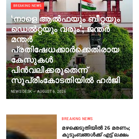
BREAKING NEWS
‘നാളെ ആൽഫയും ബീറ്റയും
ഡെൽറ്റയും വരും’; ജന്തർ
മന്തർ
പ്രതിഷേധക്കാർക്കെതിരായ
കേസുകൾ
പിൻവലിക്കരുതെന്ന്
സുപ്രീംകോടതിയിൽ ഹർജി
NEWS DESK
AUGUST 6, 2026
BREAKING NEWS
മഴക്കെടുതിയിൽ 26 മരണം;
കുടുംബങ്ങൾക്ക് എട്ട് ലക്ഷം