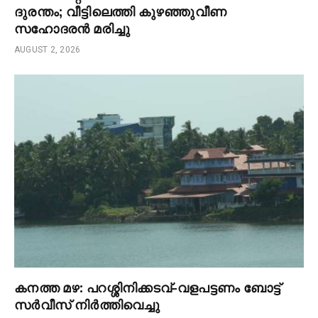
ദുരന്തം; വീട്ടിലെത്തി കുഴഞ്ഞുവീണ
സഹോദരൻ മരിച്ചു
AUGUST 2, 2026
കനത്ത മഴ: പറശ്ശിനിക്കടവ്–വളപട്ടണം ബോട്ട്
സർവീസ് നിർത്തിവെച്ചു