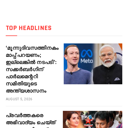
TOP HEADLINES
‘മൂന്നുദിവസത്തിനകം
മാപ്പ് പറയണം;
ഇല്ലെങ്കിൽ നടപടി’:
സക്കർബർഗിന്
പാർലമെന്ററി
സമിതിയുടെ
അന്ത്യശാസനം
AUGUST 5, 2026
പ്രവർത്തകരെ
അഭിവാദ്യം ചെയ്ത്