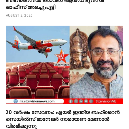
ഓഫീസ് അടച്ചുപൂട്ടി
AUGUST 2, 2026
20 വർഷം സേവനം: എയർ ഇന്ത്യ ബഹ്‌റൈൻ
സെയിൽസ് മാനേജർ നാരായണ മേനോൻ
വിരമിക്കുന്നു