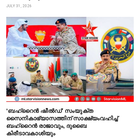
JULY 31, 2026
‘ബഹ്‌റൈൻ ഷീൽഡ്’ സംയുക്ത
സൈനികാഭ്യാസത്തിന് സാക്ഷ്യംവഹിച്ച്
ബഹ്‌റൈൻ രാജാവും, ദുബൈ
കിരീടാവകാശിയും