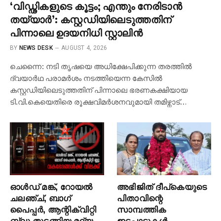
‘വിഡ്ഢികളുടെ കൂട്ടം; എന്തും നേരിടാൻ
തയ്യാർ’: കസ്റ്റഡിയിലെടുത്തതിന്
പിന്നാലെ ഉദയനിധി സ്റ്റാലിൻ
BY
NEWS DESK
AUGUST 4, 2026
ചെന്നൈ: നടി തൃഷയെ അധിക്ഷേപിക്കുന്ന തരത്തിൽ
ദ്വയാർഥ പരാമർശം നടത്തിയെന്ന കേസിൽ
കസ്റ്റഡിയിലെടുത്തതിന് പിന്നാലെ ഭരണകക്ഷിയായ
ടി.വി.കെയെതിരെ രൂക്ഷവിമർശനവുമായി തമിഴ്നാട്…
ഓൾഡ് മങ്ക്, റോയൽ
അഭിജിത് ദീപ്‌കെയുടെ
ചലഞ്ച്, ബാഗ്
പിതാവിന്റെ
പൈപ്പർ, ആന്റിക്വിറ്റി
സാമ്പത്തിക
ബ്ലൂ തുടങ്ങിയ മദ്യ
ഇടപാടുകൾ