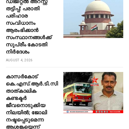
ഡിജിറ്റൽ അറസ്റ്റ്
തട്ടിപ്പ്: പരാതി
പരിഹാര
സംവിധാനം
ആരംഭിക്കാൻ
സംസ്ഥാനങ്ങൾക്ക്
സുപ്രീം കോടതി
നിർദേശം
AUGUST 4, 2026
കാസർകോട്
കെ.എസ്.ആർ.ടി.സി
താത്കാലിക
കണ്ടക്ടർ
ജീവനൊടുക്കിയ
നിലയിൽ; ജോലി
നഷ്ടപ്പെടുമെന്ന
ആശങ്കയെന്ന്