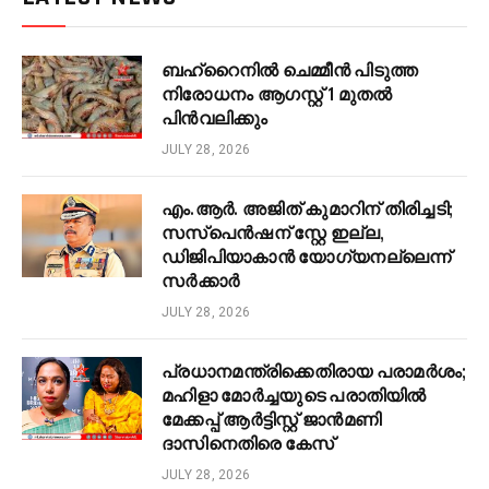
ബഹ്റൈനിൽ ചെമ്മീൻ പിടുത്ത
നിരോധനം ആഗസ്റ്റ് 1 മുതൽ
പിൻവലിക്കും
JULY 28, 2026
എം.ആർ. അജിത് കുമാറിന് തിരിച്ചടി;
സസ്‌പെൻഷന് സ്റ്റേ ഇല്ല,
ഡിജിപിയാകാൻ യോഗ്യനല്ലെന്ന്
സർക്കാർ
JULY 28, 2026
പ്രധാനമന്ത്രിക്കെതിരായ പരാമർശം;
മഹിളാ മോർച്ചയുടെ പരാതിയിൽ
മേക്കപ്പ് ആർട്ടിസ്റ്റ് ജാൻമണി
ദാസിനെതിരെ കേസ്
JULY 28, 2026