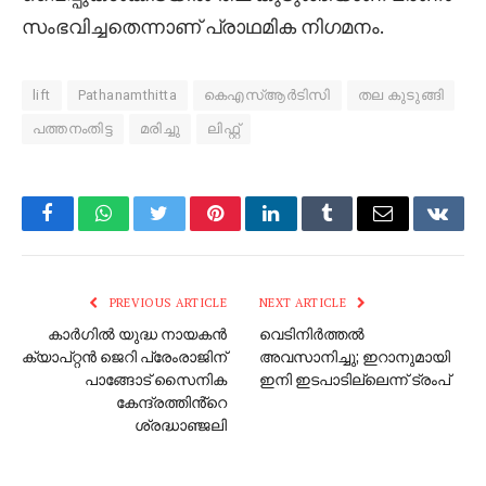
സംഭവിച്ചതെന്നാണ് പ്രാഥമിക നിഗമനം.
lift
Pathanamthitta
കെഎസ്ആർടിസി
തല കുടുങ്ങി
പത്തനംതിട്ട
മരിച്ചു
ലിഫ്റ്റ്
Facebook
WhatsApp
Twitter
Pinterest
LinkedIn
Tumblr
Email
VKont
PREVIOUS ARTICLE
NEXT ARTICLE
കാർഗിൽ യുദ്ധ നായകൻ
വെടിനിർത്തൽ
ക്യാപ്റ്റൻ ജെറി പ്രേംരാജിന്
അവസാനിച്ചു; ഇറാനുമായി
പാങ്ങോട് സൈനിക
ഇനി ഇടപാടില്ലെന്ന് ട്രംപ്
കേന്ദ്രത്തിൻ്റെ
ശ്രദ്ധാഞ്ജലി