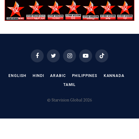
Facebook
Twitter
Instagram
YouTube
TikTok
ENGLISH
HINDI
ARABIC
PHILIPPINES
KANNADA
TAMIL
© Starvision Global 2026