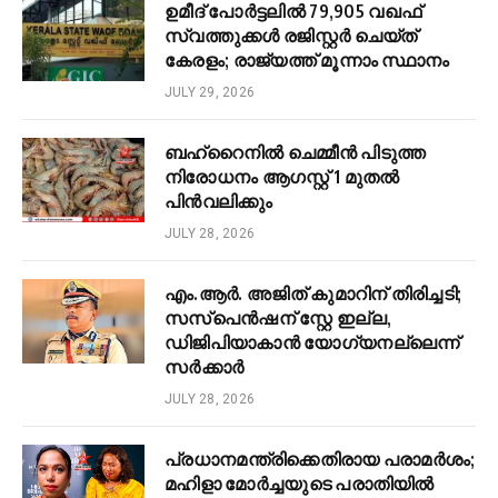
ഉമീദ് പോർട്ടലിൽ 79,905 വഖഫ്
സ്വത്തുക്കൾ രജിസ്റ്റർ ചെയ്ത്
കേരളം; രാജ്യത്ത് മൂന്നാം സ്ഥാനം
JULY 29, 2026
ബഹ്റൈനിൽ ചെമ്മീൻ പിടുത്ത
നിരോധനം ആഗസ്റ്റ് 1 മുതൽ
പിൻവലിക്കും
JULY 28, 2026
എം.ആർ. അജിത് കുമാറിന് തിരിച്ചടി;
സസ്‌പെൻഷന് സ്റ്റേ ഇല്ല,
ഡിജിപിയാകാൻ യോഗ്യനല്ലെന്ന്
സർക്കാർ
JULY 28, 2026
പ്രധാനമന്ത്രിക്കെതിരായ പരാമർശം;
മഹിളാ മോർച്ചയുടെ പരാതിയിൽ