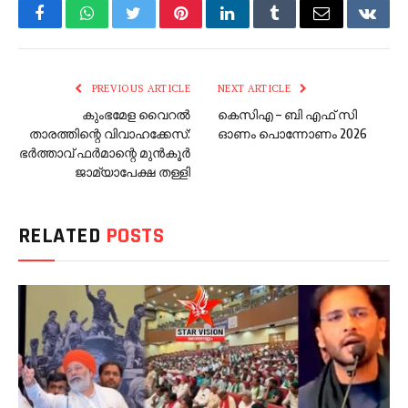
Facebook
WhatsApp
Twitter
Pinterest
LinkedIn
Tumblr
Email
VKont
PREVIOUS ARTICLE
NEXT ARTICLE
കുംഭമേള വൈറൽ
കെസിഎ – ബി എഫ് സി
താരത്തിന്റെ വിവാഹക്കേസ്:
ഓണം പൊന്നോണം 2026
ഭർത്താവ് ഫർമാന്റെ മുൻകൂർ
ജാമ്യാപേക്ഷ തള്ളി
RELATED
POSTS