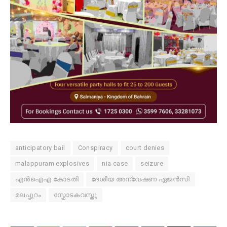
anticipatory bail
Conspiracy
court denies
malappuram explosives
nia case
seizure
എൻഐഎ കോടതി
ദേശീയ അന്വേഷണ ഏജൻസി
മലപ്പുറം
സ്ഫോടകവസ്തു