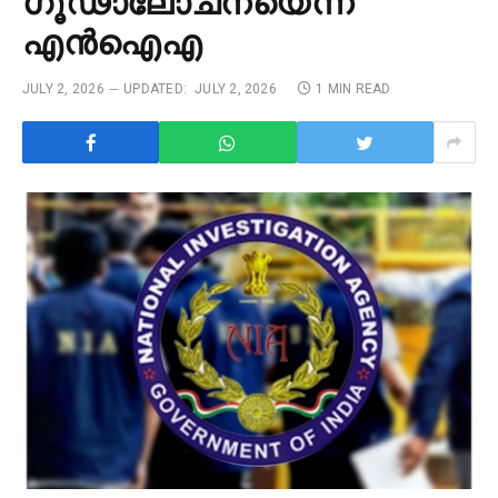
ഗൂഢാലോചനയെന്ന്
എൻഐഎ
JULY 2, 2026
UPDATED:
JULY 2, 2026
1 MIN READ