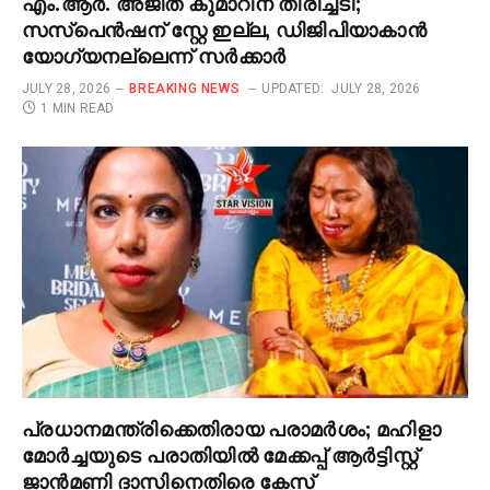
എം.ആർ. അജിത് കുമാറിന് തിരിച്ചടി;
സസ്‌പെൻഷന് സ്റ്റേ ഇല്ല, ഡിജിപിയാകാൻ
യോഗ്യനല്ലെന്ന് സർക്കാർ
JULY 28, 2026
BREAKING NEWS
UPDATED:
JULY 28, 2026
1 MIN READ
പ്രധാനമന്ത്രിക്കെതിരായ പരാമർശം; മഹിളാ
മോർച്ചയുടെ പരാതിയിൽ മേക്കപ്പ് ആർട്ടിസ്റ്റ്
ജാൻമണി ദാസിനെതിരെ കേസ്