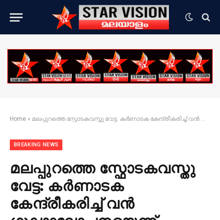
Home
»
മലപ്പുറത്തെ സ്ഫോടകവസ്തു വേട്ട: കർണാടക കേന്ദ്രീകരിച്ച് വൻ ഗൂഢാലോചനയെന്ന് എൻഐഎ
BREAKING NEWS
മലപ്പുറത്തെ സ്ഫോടകവസ്തു
വേട്ട: കർണാടക
കേന്ദ്രീകരിച്ച് വൻ