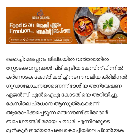
കൊച്ചി: മലപ്പുറം ജില്ലയിൽ വൻതോതിൽ
സ്ഫോടകവസ്തുക്കൾ പിടികൂടിയ കേസിന് പിന്നിൽ
കർണാടക കേന്ദ്രീകരിച്ച് നടന്ന വലിയ ക്രിമിനൽ
ഗൂഢാലോചനയാണെന്ന് ദേശീയ അന്വേഷണ
ഏജൻസി എൻഐഎ കോടതിയെ അറിയിച്ചു.
കേസിലെ പ്രധാന ആസൂത്രകരെന്ന്
ആരോപിക്കപ്പെടുന്ന മന്തഗൗണ്ട് ബിരാദാർ,
ബാപഗൗണ്ട് ഭീരമായ ചൗധരി എന്നിവരുടെ
മുൻകൂർ ജാമ്യാപേക്ഷ കൊച്ചിയിലെ പ്രത്യേക