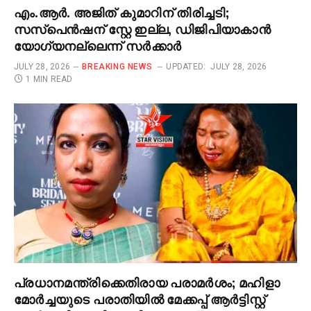
എം.ആർ. അജിത് കുമാറിന് തിരിച്ചടി;
സസ്‌പെൻഷന് സ്റ്റേ ഇല്ല, ഡിജിപിയാകാൻ
യോഗ്യനല്ലെന്ന് സർക്കാർ
JULY 28, 2026
BREAKING NEWS
UPDATED:
JULY 28, 2026
1 MIN READ
പ്രധാനമന്ത്രിക്കെതിരായ പരാമർശം; മഹിളാ
മോർച്ചയുടെ പരാതിയിൽ മേക്കപ്പ് ആർട്ടിസ്റ്റ്