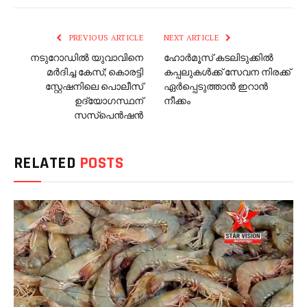
PREVIOUS ARTICLE
NEXT ARTICLE
നടുറോഡിൽ യുവാവിനെ
ഹോർമൂസ് കടലിടുക്കിൽ
മർദിച്ച കേസ്; കൊരട്ടി
കപ്പലുകൾക്ക് സേവന നിരക്ക്
സ്റ്റേഷനിലെ പൊലീസ്
ഏർപ്പെടുത്താൻ ഇറാൻ
ഉദ്യോഗസ്ഥന്
നീക്കം
സസ്‌പെൻഷൻ
RELATED
POSTS