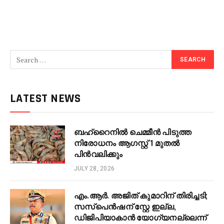
LATEST NEWS
ബഹ്റൈനിൽ ചെമ്മീൻ പിടുത്ത
നിരോധനം ആഗസ്റ്റ് 1 മുതൽ
പിൻവലിക്കും
JULY 28, 2026
എം.ആർ. അജിത് കുമാറിന് തിരിച്ചടി;
സസ്‌പെൻഷന് സ്റ്റേ ഇല്ല,
ഡിജിപിയാകാൻ യോഗ്യനല്ലെന്ന്