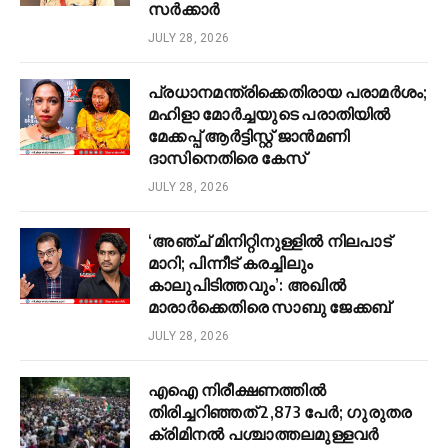
സർക്കാർ
JULY 28, 2026
പ്രധാനമന്ത്രിക്കെതിരായ പരാമർശം;
മഹിളാ മോർച്ചയുടെ പരാതിയിൽ
മേക്കപ്പ് ആർട്ടിസ്റ്റ് ജാൻമണി
ദാസിനെതിരെ കേസ്
JULY 28, 2026
‘അഞ്ച് മിനിറ്റിനുള്ളിൽ നിലപാട്
മാറി; പിന്നീട് കരച്ചിലും
കാലുപിടിത്തവും’: അഖിൽ
മാരാർക്കെതിരെ സാബു ജേക്കബ്
JULY 28, 2026
എഐ നിരീക്ഷണത്തിൽ
തിരിച്ചറിഞ്ഞത് 2,873 പേർ; ഗുരുതര
ക്രിമിനൽ പശ്ചാത്തലമുള്ളവർ