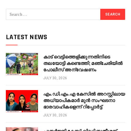
LATEST NEWS
കാട് വെട്ടിത്തെളിക്കുന്നതിനിടെ
തലയോട്ടി കണ്ടെത്തി; മഞ്ചേരിയിൽ
പോലീസ് അന്വേഷണം
JULY 30, 2026
എം.ഡി.എം.എ കേസിൽ അറസ്റ്റിലായ
അധ്യാപികമാർ മുൻ സംഘടനാ
ഭാരവാഹികളെന്ന് റിപ്പോർട്ട്
JULY 30, 2026
പുനർജനി കേസ്: വിഡി സതീശന്