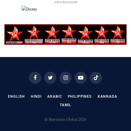
Advertisement
Facebook
Twitter
Instagram
YouTube
TikTok
ENGLISH
HINDI
ARABIC
PHILIPPINES
KANNADA
TAMIL
© Starvision Global 2026