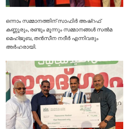
ഒന്നാം സമ്മാനത്തിന് സാഫിർ അഷ്‌റഫ്
കണ്ണൂരും, രണ്ടും മൂന്നും സമ്മാനങ്ങൾ സൽ‍മ
മെഹ്ജൂബ, തൻസീന നദീർ എന്നിവരും
അർഹരായി.