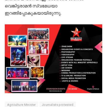
വെങ്കിട്ടരാമന്‍ സ്വമേധയാ
ഇറങ്ങിപ്പോകുകയായിരുന്നു.
Agriculture Minister
Journalists protested