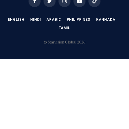
Facebook
Twitter
Instagram
YouTube
TikTok
ENGLISH
HINDI
ARABIC
PHILIPPINES
KANNADA
TAMIL
© Starvision Global 2026