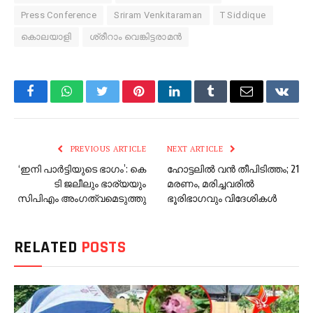
Press Conference
Sriram Venkitaraman
T Siddique
കൊലയാളി
ശ്രീറാം വെങ്കിട്ടരാമന്‍
Facebook
WhatsApp
Twitter
Pinterest
LinkedIn
Tumblr
Email
VKont
PREVIOUS ARTICLE
NEXT ARTICLE
‘ഇനി പാർട്ടിയുടെ ഭാഗം’: കെ
ഹോട്ടലിൽ വൻ തീപിടിത്തം; 21
ടി ജലീലും ഭാര്യയും
മരണം, മരിച്ചവരിൽ
സിപിഎം അം​ഗത്വമെടുത്തു
ഭൂരിഭാഗവും വിദേശികൾ
RELATED
POSTS