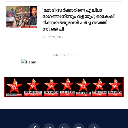
‘മോദി സർക്കാരിനെ എല്ലാ
ഭാഗത്തുനിന്നും വളയും’; രാകേഷ്
ടിക്കായത്തുമായി ചർച്ച നടത്തി
സി.ജെ.പി
JULY 29, 2026
Advertisement